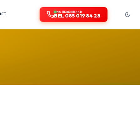
act
NU BEREIKBAAR
BEL 085 019 84 28