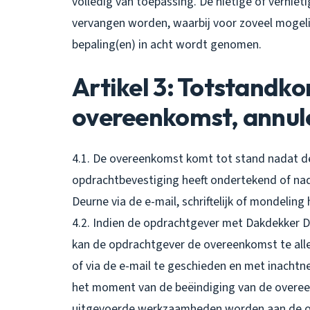
volledig van toepassing. De nietige of vernie
vervangen worden, waarbij voor zoveel mogelij
bepaling(en) in acht wordt genomen.
Artikel 3: Totstandk
overeenkomst, annul
4.1. De overeenkomst komt tot stand nadat de
opdrachtbevestiging heeft ondertekend of na
Deurne via de e-mail, schriftelijk of mondeling
4.2. Indien de opdrachtgever met Dakdekker 
kan de opdrachtgever de overeenkomst te allen
of via de e-mail te geschieden en met inachtn
het moment van de beëindiging van de overee
uitgevoerde werkzaamheden worden aan de op