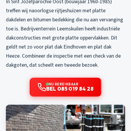
In Sint Jozefparochie Oost (bouwjaar 1960-1985)
treffen wij naoorlogse rijtjeshuizen met platte
dakdelen en bitumen bedekking die nu aan vervanging
toe is. Bedrijventerrein Leemskuilen heeft industriële
dakconstructies met grote platte oppervlakken. Dit
geldt net zo voor
plat dak Eindhoven
en
plat dak
Heeze
. Combineer de inspectie met een check van de
dakgoten, dat scheelt een tweede bezoek.
NU BEREIKBAAR
BEL 085 019 84 28