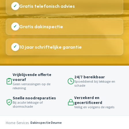
✓
Gratis telefonisch advies
✓
Gratis dakinspectie
✓
10 jaar schriftelijke garantie
Vrijblijvende offerte
24/7 bereikbaar
vooraf
Spoeddienst bij lekkage en
Geen verrassingen op de
schade
rekening
Verzekerd en
Snelle noodreparaties
gecertificeerd
Bij acute lekkage of
stormschade
Veilig en volgens de regels
Home
Services
Dakinspectie Deurne