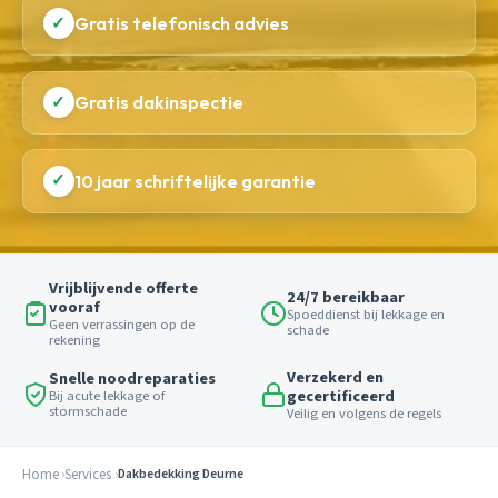
✓
Gratis telefonisch advies
✓
Gratis dakinspectie
✓
10 jaar schriftelijke garantie
Vrijblijvende offerte
24/7 bereikbaar
vooraf
Spoeddienst bij lekkage en
Geen verrassingen op de
schade
rekening
Verzekerd en
Snelle noodreparaties
gecertificeerd
Bij acute lekkage of
stormschade
Veilig en volgens de regels
Home
Services
Dakbedekking Deurne