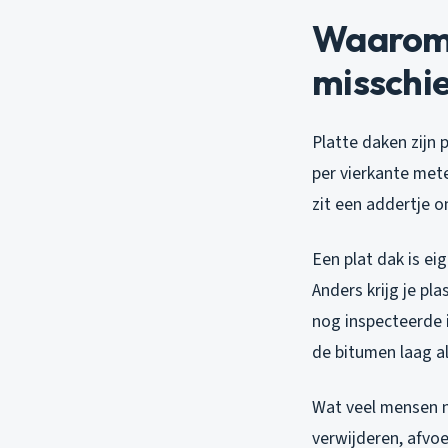
Waarom j
misschie
Platte daken zijn
per vierkante mete
zit een addertje o
Een plat dak is ei
Anders krijg je p
nog inspecteerde i
de bitumen laag al
Wat veel mensen ni
verwijderen, afvo