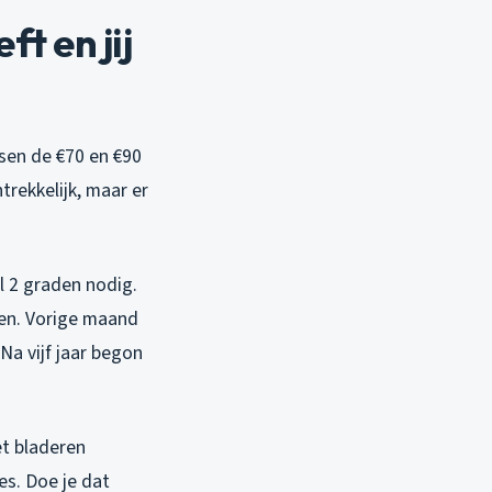
t en jij
ssen de €70 en €90
trekkelijk, maar er
al 2 graden nodig.
men. Vorige maand
Na vijf jaar begon
et bladeren
es. Doe je dat