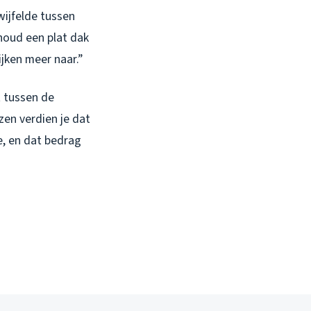
wijfelde tussen
houd een plat dak
jken meer naar.”
t tussen de
jzen verdien je dat
e, en dat bedrag