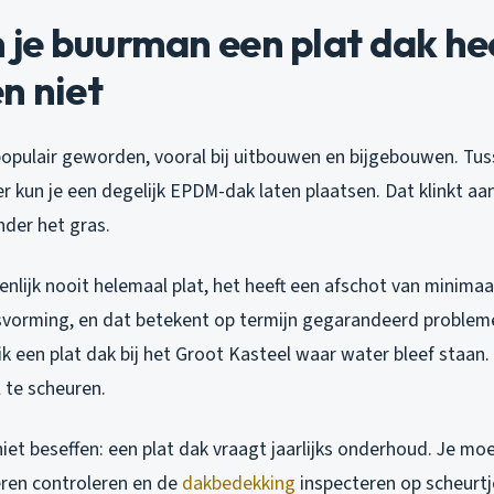
e buurman een plat dak heef
n niet
 populair geworden, vooral bij uitbouwen en bijgebouwen. Tu
r kun je een degelijk EPDM-dak laten plaatsen. Dat klinkt aan
nder het gras.
genlijk nooit helemaal plat, het heeft een afschot van minima
lasvorming, en dat betekent op termijn gegarandeerd proble
k een plat dak bij het Groot Kasteel waar water bleef staan. 
 te scheuren.
et beseffen: een plat dak vraagt jaarlijks onderhoud. Je mo
eren controleren en de
dakbedekking
inspecteren op scheurtj