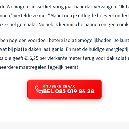
ide Woningen Liessel liet vorig jaar haar dak vervangen. “Ik t
annen,” vertelde ze me. “Maar toen je uitlegde hoeveel onder
uze snel gemaakt. Nu heb ik keramische pannen en geen omki
ben nog een voordeel: betere isolatiemogelijkheden. Je kun
wat bij platte daken lastiger is. En met de huidige energiepri
sidie geeft €16,25 per vierkante meter terug voor dakisolati
 meerdere maatregelen tegelijk neemt.
NU BEREIKBAAR
BEL 085 019 84 28