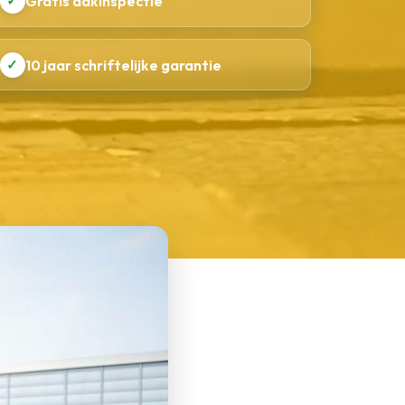
✓
Gratis dakinspectie
✓
10 jaar schriftelijke garantie