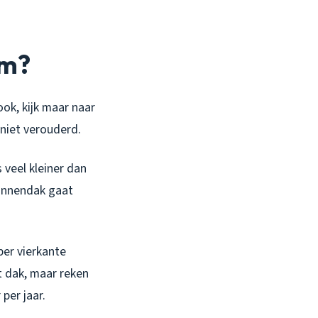
im?
ook, kijk maar naar
niet verouderd.
s veel kleiner dan
pannendak gaat
per vierkante
t dak, maar reken
per jaar.