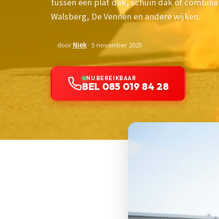
tussen een plat dak, schuin dak of combina
Walsberg, De Vennen en andere wijken.
door
Niek
· 5 november 2025
NU BEREIKBAAR
BEL 085 019 84 28