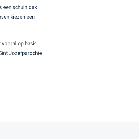
s een schuin dak
ensen kiezen een
r vooral op basis
 Sint Jozefparochie