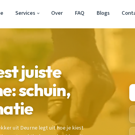
ne
Services
Over
FAQ
Blogs
Cont
st juiste
: schuin,
natie
kker uit Deurne legt uit hoe je kiest