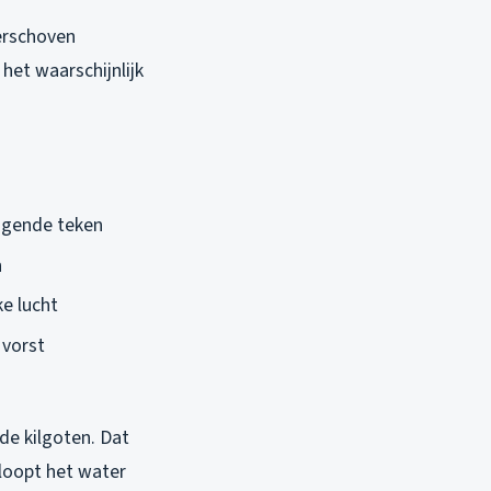
Verschoven
het waarschijnlijk
iggende teken
n
ke lucht
 vorst
de kilgoten. Dat
loopt het water