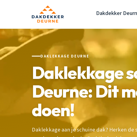
Dakdekker Deur
DAKLEKKAGE DEURNE
Daklekkage s
Deurne: Dit mo
doen!
Daklekkage aan je schuine dak? Herken de 