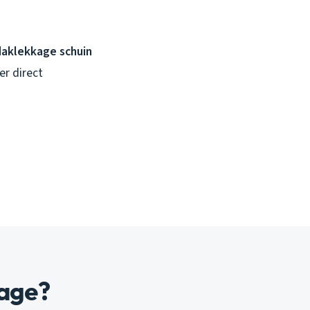
daklekkage schuin
er direct
kage?