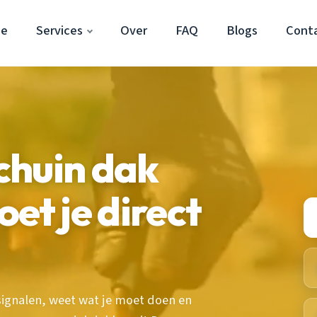
ne
Services
Over
FAQ
Blogs
Cont
chuin dak
et je direct
signalen, weet wat je moet doen en