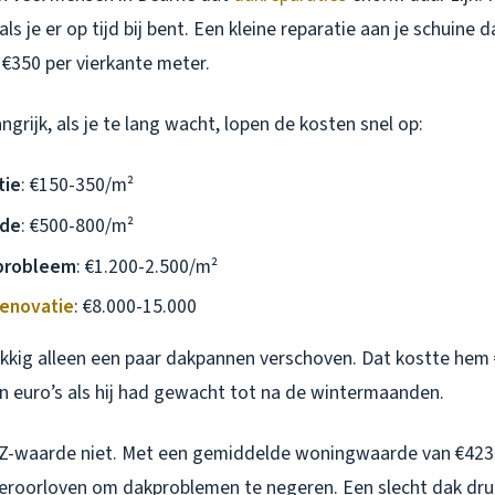
als je er op tijd bij bent. Een kleine reparatie aan je schuine
 €350 per vierkante meter.
angrijk, als je te lang wacht, lopen de kosten snel op:
tie
: €150-350/m²
ade
: €500-800/m²
probleem
: €1.200-2.500/m²
enovatie
: €8.000-15.000
ukkig alleen een paar dakpannen verschoven. Dat kostte hem 
n euro’s als hij had gewacht tot na de wintermaanden.
Z-waarde niet. Met een gemiddelde woningwaarde van €423.
t veroorloven om dakproblemen te negeren. Een slecht dak dr