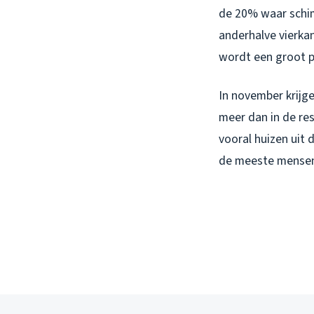
de 20% waar schimm
anderhalve vierkant
wordt een groot p
In november krijge
meer dan in de re
vooral huizen uit 
de meeste mensen b