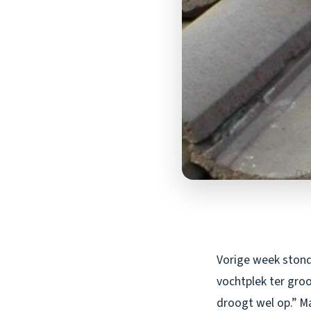
Vorige week stond 
vochtplek ter groot
droogt wel op.” M