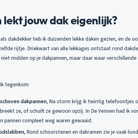
ekt jouw dak eigenlijk?
aar als dakdekker heb ik duizenden lekke daken gezien, en de oo
tzelfde rijtje. Driekwart van alle lekkages ontstaat rond dakde
s niet midden op je dakpannen, maar daar waar verschillende 
 ik tegenkom:
rschoven dakpannen
, Na storm krijg ik twintig telefoontjes
 breekt ze, of schuift ze gewoon opzij. In De Vennen had ik v
tien pannen compleet weg waren gewaaid.
oodslabben
, Rond schoorstenen en dakramen zie je vaak lood 