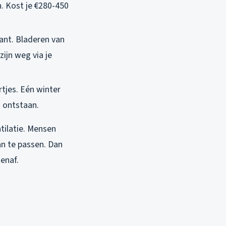
n. Kost je €280-450
tant. Bladeren van
ijn weg via je
tjes. Eén winter
n ontstaan.
tilatie. Mensen
an te passen. Dan
tenaf.