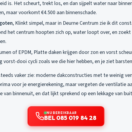
 is. Het scheurt, trekt los, en dan sijpelt water naar binne
en, maar voorkomt €4.500 aan binnenschade.
goten
, Klinkt simpel, maar in Deurne Centrum zie ik dit cons
nd het centrum hoopten zich op, water loopt over, en zoekt z
en.
tumen of EPDM, Platte daken krijgen door zon en vorst scheur
g vorst-dooi cycli zoals we die hier hebben, en je ziet barste
steeds vaker zie: moderne dakconstructies met te weinig ven
prima voor je energierekening, maar vergeten de ventilatie a
ie van binnenuit, en dat lijkt sprekend op een lekkage van bui
NU BEREIKBAAR
BEL 085 019 84 28