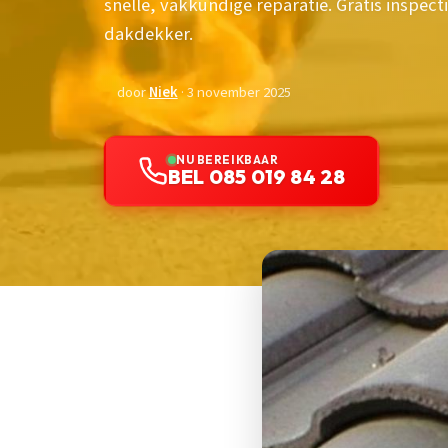
snelle, vakkundige reparatie. Gratis inspecti
dakdekker.
door
Niek
· 3 november 2025
NU BEREIKBAAR
BEL 085 019 84 28