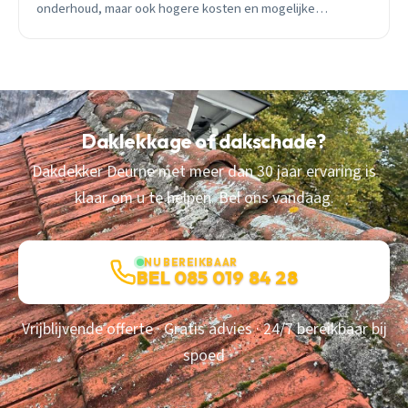
onderhoud, maar ook hogere kosten en mogelijke
geluidsoverlast.
Daklekkage of dakschade?
Dakdekker Deurne met meer dan 30 jaar ervaring is
klaar om u te helpen. Bel ons vandaag.
NU BEREIKBAAR
BEL 085 019 84 28
Vrijblijvende offerte · Gratis advies · 24/7 bereikbaar bij
spoed