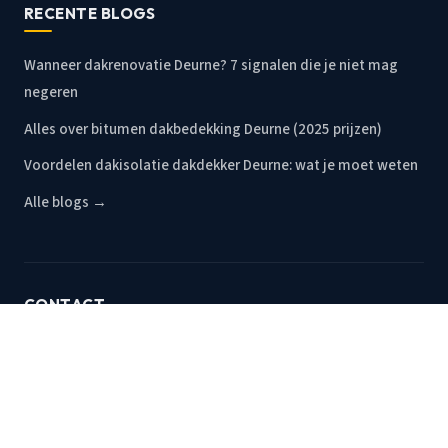
RECENTE BLOGS
Wanneer dakrenovatie Deurne? 7 signalen die je niet mag
negeren
Alles over bitumen dakbedekking Deurne (2025 prijzen)
Voordelen dakisolatie dakdekker Deurne: wat je moet weten
Alle blogs →
CONTACT
Bel nu 085 019 84 28
Dag en nacht bereikbaar, ook in het weekend
Altijd een gratis, vrijblijvende offerte