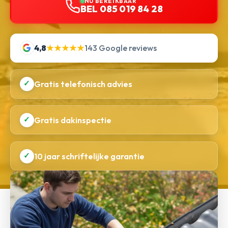
NU BEREIKBAAR
BEL 085 019 84 28
4,8
★★★★★
143 Google reviews
✓
Gratis telefonisch advies
✓
Gratis dakinspectie
✓
10 jaar schriftelijke garantie