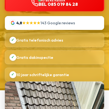
NU BEREIKBAAR
BEL 085 019 84 28
4,8
★★★★★
143 Google reviews
✓
Gratis telefonisch advies
✓
Gratis dakinspectie
✓
10 jaar schriftelijke garantie